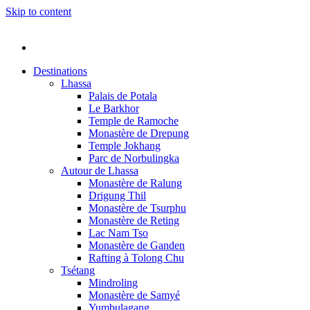
Skip to content
Destinations
Lhassa
Palais de Potala
Le Barkhor
Temple de Ramoche
Monastère de Drepung
Temple Jokhang
Parc de Norbulingka
Autour de Lhassa
Monastère de Ralung
Drigung Thil
Monastère de Tsurphu
Monastère de Reting
Lac Nam Tso
Monastère de Ganden
Rafting à Tolong Chu
Tsétang
Mindroling
Monastère de Samyé
Yumbulagang