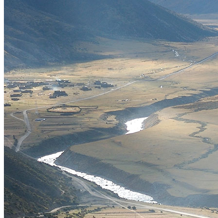
Petit groupe
Ambiance
Trek et randonnées
Les Grands Classiques
Culture et festivals
Nature
Voyage à vélo
Quand partir ?
Printemps
Eté
Automne
Hiver
Infos pratiques
Préparer son voyage
Hôtels partenaires
Visa et permis de voyage au Tibet
Vols en avion au Tibet
Prendre le train vers le Tibet
Quand partir au Tibet ?
Mal d’altitude au Tibet
Festivals au Tibet
Histoire du Tibet
Bouddhisme tibétain
Vidéos du Tibet