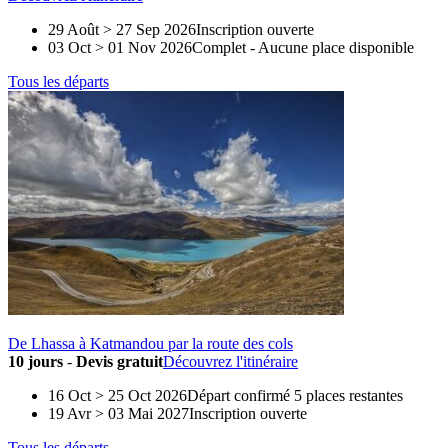
29 Août > 27 Sep 2026
Inscription ouverte
03 Oct > 01 Nov 2026
Complet
-
Aucune place disponible
Tous les départs
De Lhassa à Katmandou par la route des cols
10 jours
-
Devis gratuit
Découvrez l'itinéraire
16 Oct > 25 Oct 2026
Départ confirmé
5 places restantes
19 Avr > 03 Mai 2027
Inscription ouverte
Tous les départs