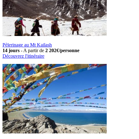
Pèlerinage au Mt Kailash
14 jours
-
A partir de
2 202€/personne
Découvrez l'itinéraire