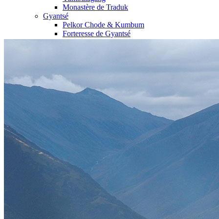
Monastère de Traduk
Gyantsé
Pelkor Chode & Kumbum
Forteresse de Gyantsé
Lac Yamdrok Tso
Shigatsé
Tashilumpo
Monastère Narthang
Shalu
Fort de Shigatsé
Ouest Tibet
Grottes de Dungkhar
Lac Manasarovar
Montagne Everest
Mont Kailash et kora
Monastère de Khojarnath
Monastère de Sakya
Purang
Royaume de Gugé
Tirthapuri
Tsaparang
Vallée de Garuda
Circuits
Organisation
Sur-mesure