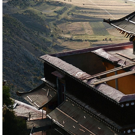
Notre agence
Notre agence au Tibet
Réseau Asian Roads
Garanties et engagements Asian Roads
Avis de nos voyageurs
Demande d'info
09 83 07 44 60