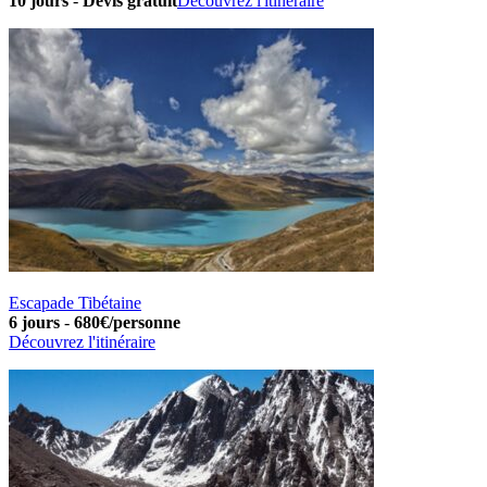
10 jours
-
Devis gratuit
Découvrez l'itinéraire
Escapade Tibétaine
6 jours
-
680€/personne
Découvrez l'itinéraire