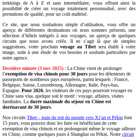
trekkings de A à Z et sans intermédiaire, vous offrant ainsi la
possibilité de créer un voyage totalement personnalisé, avec des
prestations de qualité, pour un coût maîtrisé.
Ce site, que nous souhaitons simple d’utilisation, vous offre un
aperçu de différentes destinations où nous sommes présents, une
sélection d’hôtels intégrés à nos voyages, un aperçu de quelques
circuits que nous avons créés. Il ne s’agit là que de simples
suggestions, votre prochain
voyage au Tibet
sera établi à votre
image, suite à une étude de vos besoins et souhaits particuliers par
notre agence.
Dernière minute (3 nov 2025)
: La Chine vient de prolonger
l’
exemption de visa chinois pour 30 jours
pour les détenteurs de
passeports de nombreux pays européens, parmi lesquels : France,
Belgique, Suisse, Luxembourg, Allemagne, Italie, Pays-bas,
Espagne.
Pour 2026
, les visiteurs de ces pays pourront voyager en
Chine sans visa, quelque soit le motif : voyage, affaires, visites
familiales. La
durée maximale du séjour en Chine est
dorénavant de 30 jours
.
Nos circuits
Tibet – train du toit du monde vers Xi’an et Pékin
font
15 jours, vous pouvez donc les faire en bénéficiant de cette
exemption de visa chinois et en prolongeant même le voyage ailleurs
en Chine, comme quelques jours à Shanghai ou Pékin. Notre
circuit