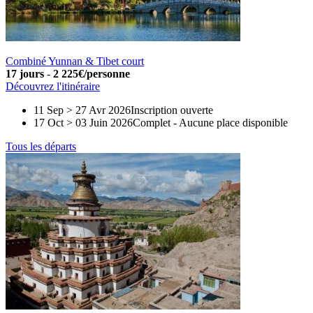
Combiné Yunnan & Tibet court
17 jours
-
2 225€/personne
Découvrez l'itinéraire
11 Sep > 27 Avr 2026
Inscription ouverte
17 Oct > 03 Juin 2026
Complet
-
Aucune place disponible
Tous les départs