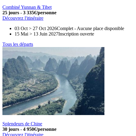
Combiné Yunnan & Tibet
25 jours
-
3 335€/personne
Découvrez l'itinéraire
03 Oct > 27 Oct 2026
Complet
-
Aucune place disponible
15 Mai > 13 Juin 2027
Inscription ouverte
Tous les départs
Splendeurs de Chine
30 jours
-
4 950€/personne
Découvrez l'itinéraire