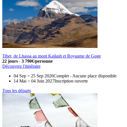
Tibet, de Lhassa au mont Kailash et Royaume de Guge
22 jours
-
3 790€/personne
Découvrez l'itinéraire
04 Sep > 25 Sep 2026
Complet
-
Aucune place disponible
14 Mai > 04 Juin 2027
Inscription ouverte
Tous les départs