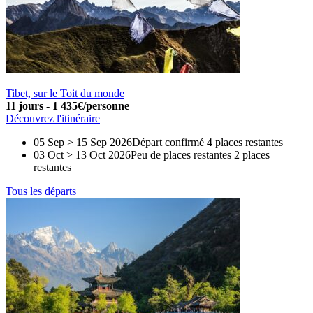
Tibet, sur le Toit du monde
11 jours
-
1 435€/personne
Découvrez l'itinéraire
05 Sep > 15 Sep 2026
Départ confirmé
4 places restantes
03 Oct > 13 Oct 2026
Peu de places restantes
2 places
restantes
Tous les départs