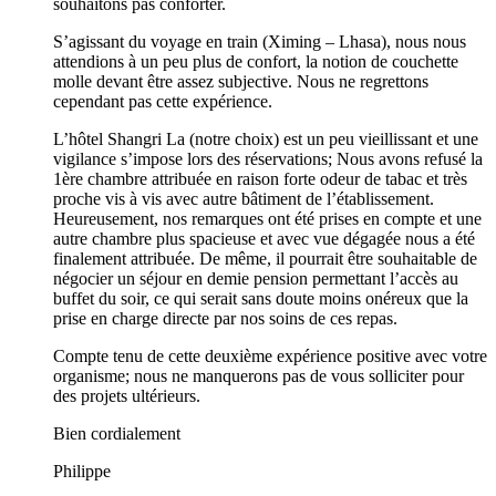
souhaitons pas conforter.
S’agissant du voyage en train (Ximing – Lhasa), nous nous
attendions à un peu plus de confort, la notion de couchette
molle devant être assez subjective. Nous ne regrettons
cependant pas cette expérience.
L’hôtel Shangri La (notre choix) est un peu vieillissant et une
vigilance s’impose lors des réservations; Nous avons refusé la
1ère chambre attribuée en raison forte odeur de tabac et très
proche vis à vis avec autre bâtiment de l’établissement.
Heureusement, nos remarques ont été prises en compte et une
autre chambre plus spacieuse et avec vue dégagée nous a été
finalement attribuée. De même, il pourrait être souhaitable de
négocier un séjour en demie pension permettant l’accès au
buffet du soir, ce qui serait sans doute moins onéreux que la
prise en charge directe par nos soins de ces repas.
Compte tenu de cette deuxième expérience positive avec votre
organisme; nous ne manquerons pas de vous solliciter pour
des projets ultérieurs.
Bien cordialement
Philippe