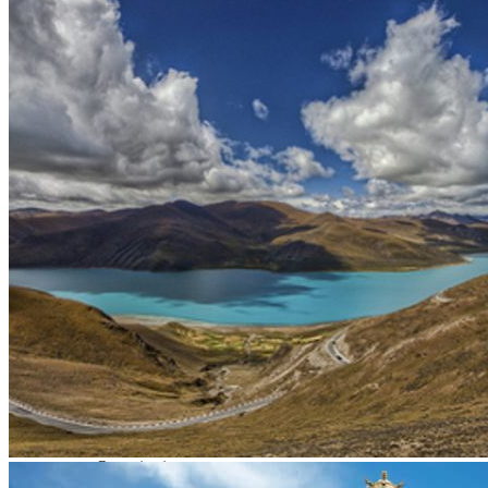
Monastère de Traduk
Gyantsé
Pelkor Chode & Kumbum
Forteresse de Gyantsé
Lac Yamdrok Tso
Shigatsé
Tashilumpo
Monastère Narthang
Shalu
Fort de Shigatsé
Ouest Tibet
Grottes de Dungkhar
Lac Manasarovar
Montagne Everest
Mont Kailash et kora
Monastère de Khojarnath
Monastère de Sakya
Purang
Royaume de Gugé
Tirthapuri
Tsaparang
Vallée de Garuda
Circuits
Organisation
Sur-mesure