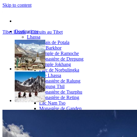
Skip to content
Destinations
Tibet Roads
>
Circuits au Tibet
Lhassa
Palais de Potala
Le Barkhor
Temple de Ramoche
Monastère de Drepung
Temple Jokhang
Parc de Norbulingka
Autour de Lhassa
Monastère de Ralung
Drigung Thil
Monastère de Tsurphu
Monastère de Reting
Lac Nam Tso
Monastère de Ganden
Rafting à Tolong Chu
Tsétang
Mindroling
Monastère de Samyé
Yumbulagang