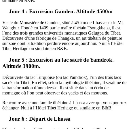
similaire en B&B.
Jour 4 : Excursion Ganden. Altitude 4500m
Visite du Monastère de Ganden, situé à 45 km de Lhassa sur le Mt
Wangbur. Fondé en 1409 par le maître tibétain Tsongkhapa, il est
l’une des trois grandes universités monastiques Gelugpa du Tibet.
Découverte d’une fabrique de Thangka, un art tibétain de peinture
sur soie dont la tradition perdure encore aujourd’hui. Nuit à l’Hôtel
Tibet Heritage ou similaire en B&B.
Jour 5 : Excursion au lac sacré de Yamdrok.
Altitude 3900m.
Découverte du lac Turquoise (ou lac Yamdrok), l’un des trois lacs
sacrés du Tibet. En effet, selon la mythologie tibétaine, il serait né de
la transformation d’une déesse. Il est situé dans un écrin de
montagne où l’on peut observer des yacks et des moutons.
Rencontre avec une famille tibétaine à Lhassa avec qui vous pourrez
échanger. Nuit à l’Hôtel Tibet Heritage ou similaire en B&B.
Jour 6 : Départ de Lhassa