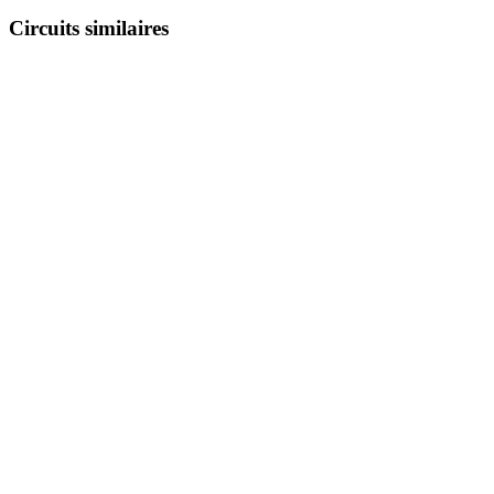
Circuits similaires