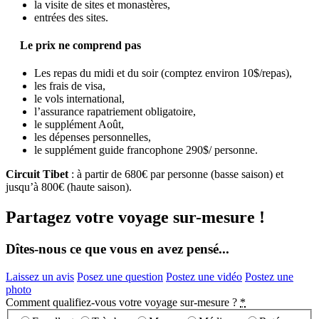
la visite de sites et monastères,
entrées des sites.
Le prix ne comprend pas
Les repas du midi et du soir (comptez environ 10$/repas),
les frais de visa,
le vols international,
l’assurance rapatriement obligatoire,
le supplément Août,
les dépenses personnelles,
le supplément guide francophone 290$/ personne.
Circuit Tibet
: à partir de 680€ par personne (basse saison) et
jusqu’à 800€ (haute saison).
Partagez votre voyage sur-mesure !
Dîtes-nous ce que vous en avez pensé...
Laissez un avis
Posez une question
Postez une vidéo
Postez une
photo
Comment qualifiez-vous votre voyage sur-mesure ?
*