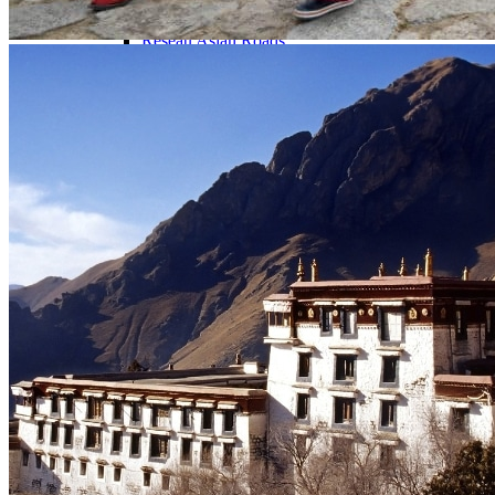
Notre agence
Notre agence au Tibet
Réseau Asian Roads
Garanties et engagements Asian Roads
Avis de nos voyageurs
Demande d'info
09 83 07 44 60