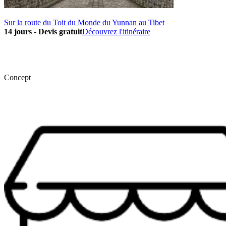
Sur la route du Toit du Monde du Yunnan au Tibet
14 jours
-
Devis gratuit
Découvrez l'itinéraire
Concept