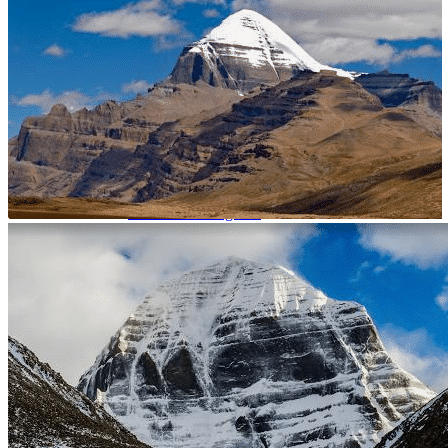
Monastère de Traduk
Gyantsé
Pelkor Chode & Kumbum
Forteresse de Gyantsé
Lac Yamdrok Tso
Shigatsé
Tashilumpo
Monastère Narthang
Shalu
Fort de Shigatsé
Ouest Tibet
Grottes de Dungkhar
Lac Manasarovar
Montagne Everest
Mont Kailash et kora
Monastère de Khojarnath
Monastère de Sakya
Purang
Royaume de Gugé
Tirthapuri
Tsaparang
Vallée de Garuda
Circuits
Organisation
Sur-mesure