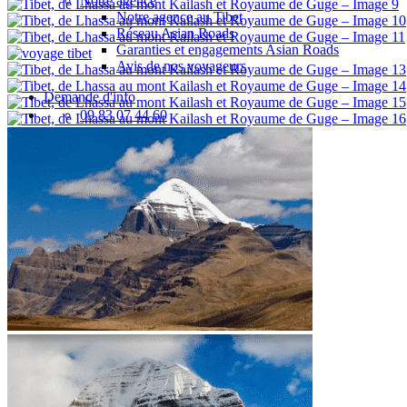
Notre agence
Notre agence au Tibet
Réseau Asian Roads
Garanties et engagements Asian Roads
Avis de nos voyageurs
Demande d'info
09 83 07 44 60