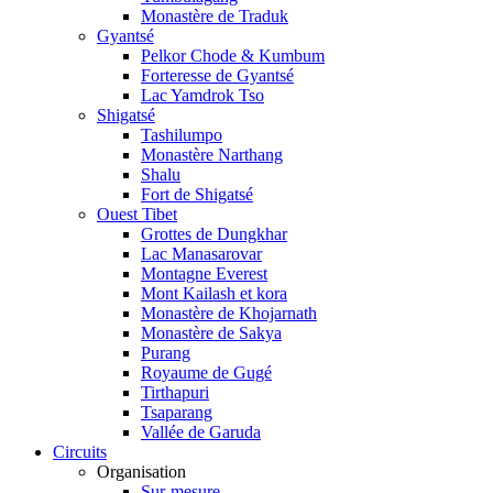
Monastère de Traduk
Gyantsé
Pelkor Chode & Kumbum
Forteresse de Gyantsé
Lac Yamdrok Tso
Shigatsé
Tashilumpo
Monastère Narthang
Shalu
Fort de Shigatsé
Ouest Tibet
Grottes de Dungkhar
Lac Manasarovar
Montagne Everest
Mont Kailash et kora
Monastère de Khojarnath
Monastère de Sakya
Purang
Royaume de Gugé
Tirthapuri
Tsaparang
Vallée de Garuda
Circuits
Organisation
Sur-mesure