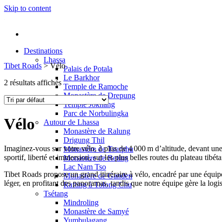
Skip to content
Destinations
Lhassa
Tibet Roads
>
Vélo
Palais de Potala
Le Barkhor
2 résultats affichés
Temple de Ramoche
Monastère de Drepung
Temple Jokhang
Parc de Norbulingka
Vélo
Autour de Lhassa
Monastère de Ralung
Drigung Thil
Imaginez-vous sur votre vélo, à plus de 4 000 m d’altitude, devant u
Monastère de Tsurphu
sportif, liberté et immersion, sur les plus belles routes du plateau tibéta
Monastère de Reting
Lac Nam Tso
Tibet Roads propose un grand itinéraire à vélo, encadré par une équipe
Monastère de Ganden
léger, en profitant des panoramas, tandis que notre équipe gère la logis
Rafting à Tolong Chu
Tsétang
Mindroling
Monastère de Samyé
Yumbulagang