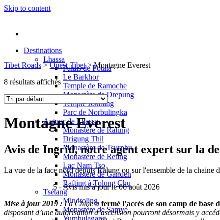
Skip to content
Destinations
Lhassa
Tibet Roads
>
Ouest Tibet
>
Montagne Everest
Palais de Potala
Le Barkhor
8 résultats affichés
Temple de Ramoche
Monastère de Drepung
Temple Jokhang
Parc de Norbulingka
Montagne Everest
Autour de Lhassa
Monastère de Ralung
Drigung Thil
Avis de
Ingrid
, notre agent expert sur la 
Monastère de Tsurphu
Monastère de Reting
Lac Nam Tso
La vue de la face nord depuis Ralung ou sur l'ensemble de la chaine 
Monastère de Ganden
Rafting à Tolong Chu
5
- Avis mis à jour le 06 août 2026
Tsétang
Mindroling
Mise à jour 2019 :
La Chine a
fermé l’accès de son camp de base 
Monastère de Samyé
disposant d’une autorisation d’ascension pourront désormais y accéd
Yumbulagang