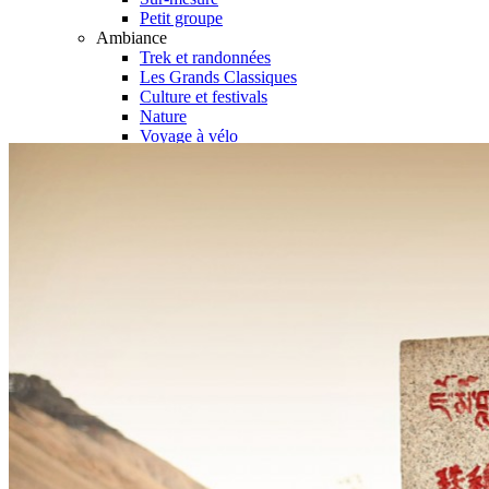
Petit groupe
Ambiance
Trek et randonnées
Les Grands Classiques
Culture et festivals
Nature
Voyage à vélo
Quand partir ?
Printemps
Eté
Automne
Hiver
Infos pratiques
Préparer son voyage
Hôtels partenaires
Visa et permis de voyage au Tibet
Vols en avion au Tibet
Prendre le train vers le Tibet
Quand partir au Tibet ?
Mal d’altitude au Tibet
Festivals au Tibet
Histoire du Tibet
Bouddhisme tibétain
Vidéos du Tibet