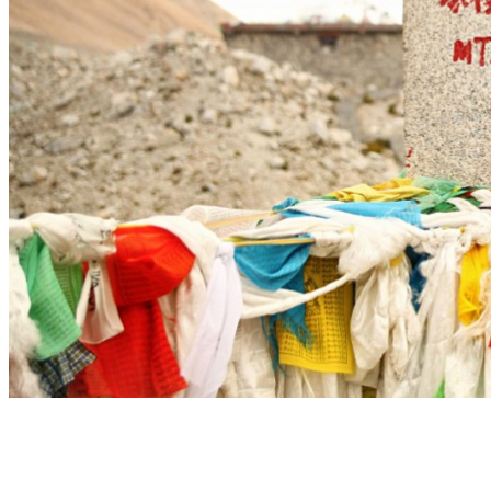
Notre agence
Notre agence au Tibet
Réseau Asian Roads
Garanties et engagements Asian Roads
Avis de nos voyageurs
Demande d'info
09 83 07 44 60