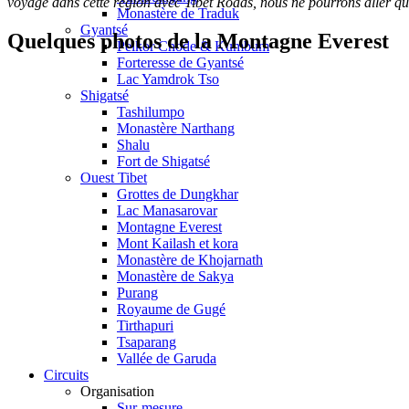
voyage dans cette région avec Tibet Roads, nous ne pourrons aller 
Monastère de Traduk
Gyantsé
Quelques photos de la Montagne Everest
Pelkor Chode & Kumbum
Forteresse de Gyantsé
Lac Yamdrok Tso
Shigatsé
Tashilumpo
Monastère Narthang
Shalu
Fort de Shigatsé
Ouest Tibet
Grottes de Dungkhar
Lac Manasarovar
Montagne Everest
Mont Kailash et kora
Monastère de Khojarnath
Monastère de Sakya
Purang
Royaume de Gugé
Tirthapuri
Tsaparang
Vallée de Garuda
Circuits
Organisation
Sur-mesure