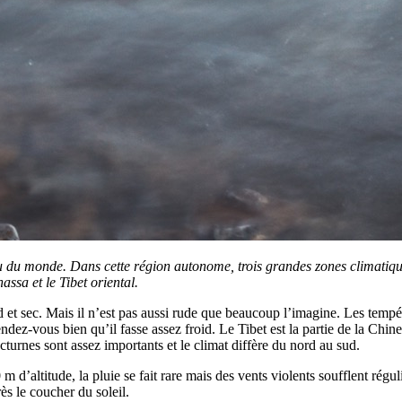
 du monde. Dans cette région autonome, trois grandes zones climatiques 
ssa et le Tibet oriental.
 et sec. Mais il n’est pas aussi rude que beaucoup l’imagine. Les tempér
 rendez-vous bien qu’il fasse assez froid. Le Tibet est la partie de la Chi
cturnes sont assez importants et le climat diffère du nord au sud.
d’altitude, la pluie se fait rare mais des vents violents soufflent régu
s le coucher du soleil.