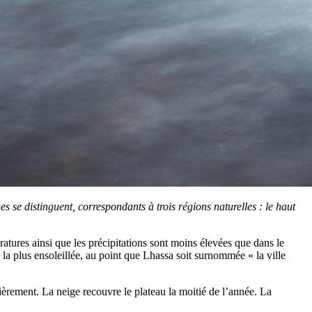
se distinguent, correspondants à trois régions naturelles : le haut
atures ainsi que les précipitations sont moins élevées que dans le
ne la plus ensoleillée, au point que Lhassa soit surnommée « la ville
lièrement. La neige recouvre le plateau la moitié de l’année. La