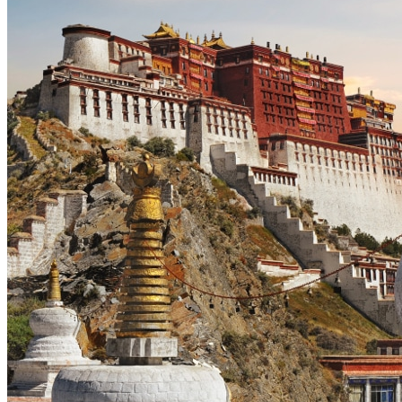
Petit groupe
Ambiance
Trek et randonnées
Les Grands Classiques
Culture et festivals
Nature
Voyage à vélo
Quand partir ?
Printemps
Eté
Automne
Hiver
Infos pratiques
Préparer son voyage
Hôtels partenaires
Visa et permis de voyage au Tibet
Vols en avion au Tibet
Prendre le train vers le Tibet
Quand partir au Tibet ?
Mal d’altitude au Tibet
Festivals au Tibet
Histoire du Tibet
Bouddhisme tibétain
Vidéos du Tibet