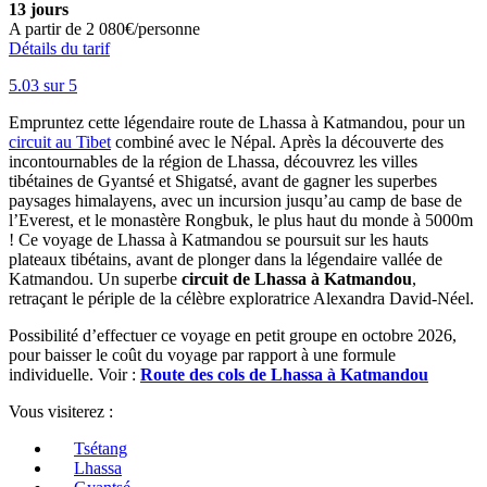
13 jours
A partir de
2 080€/personne
Détails du tarif
5.0
3
sur 5
Empruntez cette légendaire route de Lhassa à Katmandou, pour un
circuit au Tibet
combiné avec le Népal. Après la découverte des
incontournables de la région de Lhassa, découvrez les villes
tibétaines de Gyantsé et Shigatsé, avant de gagner les superbes
paysages himalayens, avec un incursion jusqu’au camp de base de
l’Everest, et le monastère Rongbuk, le plus haut du monde à 5000m
! Ce voyage de Lhassa à Katmandou se poursuit sur les hauts
plateaux tibétains, avant de plonger dans la légendaire vallée de
Katmandou. Un superbe
circuit de Lhassa à Katmandou
,
retraçant le périple de la célèbre exploratrice Alexandra David-Néel.
Possibilité d’effectuer ce voyage en petit groupe en octobre 2026,
pour baisser le coût du voyage par rapport à une formule
individuelle. Voir :
Route des cols de Lhassa à Katmandou
Vous visiterez :
Tsétang
Lhassa