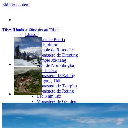
Skip to content
Destinations
Tibet Roads
>
Circuits au Tibet
Lhassa
Palais de Potala
Le Barkhor
Temple de Ramoche
Monastère de Drepung
Temple Jokhang
Parc de Norbulingka
Autour de Lhassa
Monastère de Ralung
Drigung Thil
Monastère de Tsurphu
Monastère de Reting
Lac Nam Tso
Monastère de Ganden
Rafting à Tolong Chu
Tsétang
Mindroling
Monastère de Samyé
Yumbulagang