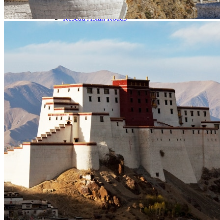
Notre agence
Notre agence au Tibet
Réseau Asian Roads
Garanties et engagements Asian Roads
Avis de nos voyageurs
Demande d'info
09 83 07 44 60