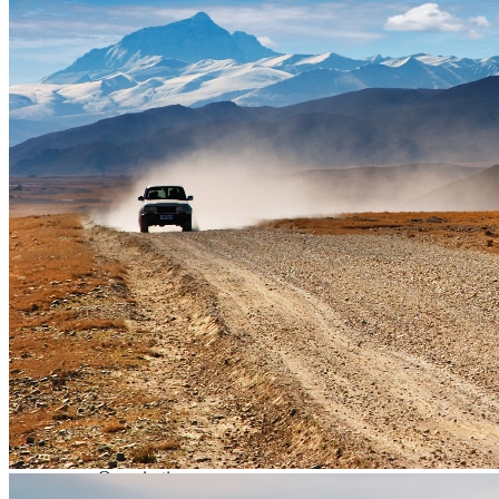
Monastère de Traduk
Gyantsé
Pelkor Chode & Kumbum
Forteresse de Gyantsé
Lac Yamdrok Tso
Shigatsé
Tashilumpo
Monastère Narthang
Shalu
Fort de Shigatsé
Ouest Tibet
Grottes de Dungkhar
Lac Manasarovar
Montagne Everest
Mont Kailash et kora
Monastère de Khojarnath
Monastère de Sakya
Purang
Royaume de Gugé
Tirthapuri
Tsaparang
Vallée de Garuda
Circuits
Organisation
Sur-mesure