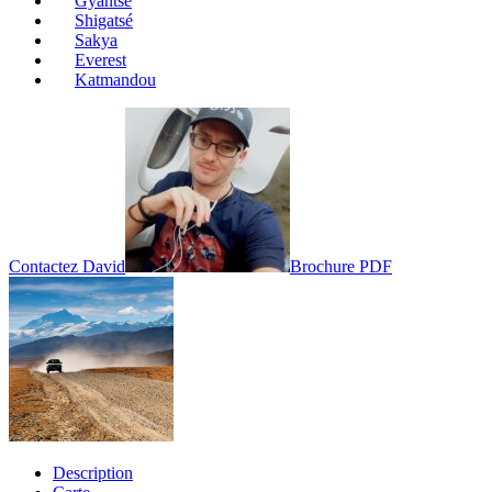
Gyantsé
Shigatsé
Sakya
Everest
Katmandou
Contactez David
Brochure PDF
Description