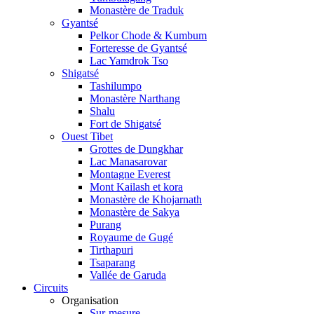
Monastère de Traduk
Gyantsé
Pelkor Chode & Kumbum
Forteresse de Gyantsé
Lac Yamdrok Tso
Shigatsé
Tashilumpo
Monastère Narthang
Shalu
Fort de Shigatsé
Ouest Tibet
Grottes de Dungkhar
Lac Manasarovar
Montagne Everest
Mont Kailash et kora
Monastère de Khojarnath
Monastère de Sakya
Purang
Royaume de Gugé
Tirthapuri
Tsaparang
Vallée de Garuda
Circuits
Organisation
Sur-mesure