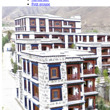
Petit groupe
Ambiance
Trek et randonnées
Les Grands Classiques
Culture et festivals
Nature
Voyage à vélo
Quand partir ?
Printemps
Eté
Automne
Hiver
Infos pratiques
Préparer son voyage
Hôtels partenaires
Visa et permis de voyage au Tibet
Vols en avion au Tibet
Prendre le train vers le Tibet
Quand partir au Tibet ?
Mal d’altitude au Tibet
Festivals au Tibet
Histoire du Tibet
Bouddhisme tibétain
Vidéos du Tibet