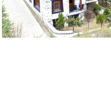
Notre agence
Notre agence au Tibet
Réseau Asian Roads
Garanties et engagements Asian Roads
Avis de nos voyageurs
Demande d'info
09 83 07 44 60