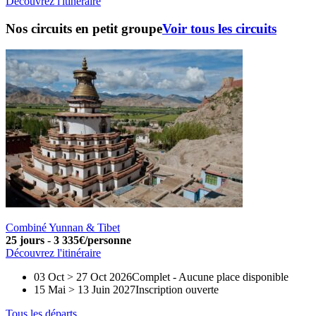
Découvrez l'itinéraire
Nos circuits en petit groupe
Voir tous les circuits
Combiné Yunnan & Tibet
25 jours
-
3 335€/personne
Découvrez l'itinéraire
03 Oct > 27 Oct 2026
Complet
-
Aucune place disponible
15 Mai > 13 Juin 2027
Inscription ouverte
Tous les départs