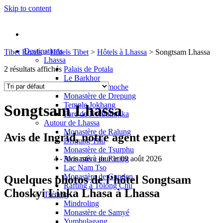
Skip to content
Destinations
Tibet Roads
>
Hôtels Tibet
>
Hôtels à Lhassa
>
Songtsam Lhassa
Lhassa
2 résultats affichés
Palais de Potala
Le Barkhor
Temple de Ramoche
Monastère de Drepung
Temple Jokhang
Songtsam Lhassa
Parc de Norbulingka
Autour de Lhassa
Monastère de Ralung
Avis de Ingrid, notre agent expert
Drigung Thil
Monastère de Tsurphu
4
- Avis mis à jour le 09 août 2026
Monastère de Reting
Lac Nam Tso
Monastère de Ganden
Quelques photos de l’hôtel Songtsam
Rafting à Tolong Chu
Choskyi Linka Lhasa à Lhassa
Tsétang
Mindroling
Monastère de Samyé
Yumbulagang