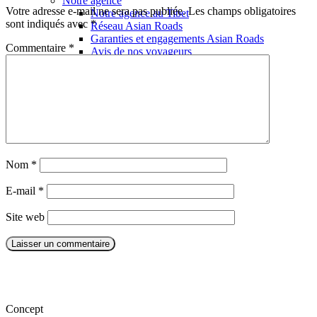
Notre agence
Votre adresse e-mail ne sera pas publiée.
Les champs obligatoires
Notre agence au Tibet
sont indiqués avec
*
Réseau Asian Roads
Garanties et engagements Asian Roads
Commentaire
*
Avis de nos voyageurs
Demande d'info
09 83 07 44 60
Nom
*
E-mail
*
Site web
Concept