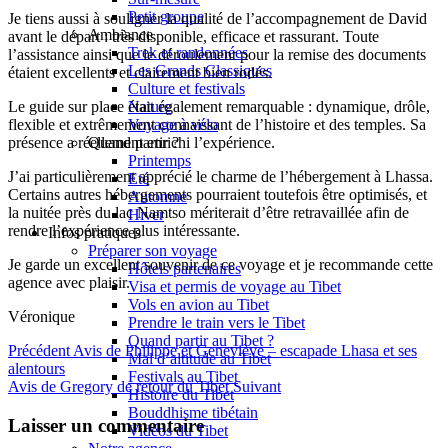
Petit groupe
Je tiens aussi à souligner la qualité de l’accompagnement de David
Ambiance
avant le départ : très disponible, efficace et rassurant. Toute
Trek et randonnées
l’assistance ainsi que le déroulement pour la remise des documents
Les Grands Classiques
étaient excellents et clairement bien rodés.
Culture et festivals
Le guide sur place était également remarquable : dynamique, drôle,
Nature
flexible et extrêmement connaissant de l’histoire et des temples. Sa
Voyage à vélo
présence a réellement enrichi l’expérience.
Quand partir ?
Printemps
J’ai particulièrement apprécié le charme de l’hébergement à Lhassa.
Eté
Certains autres hébergements pourraient toutefois être optimisés, et
Automne
la nuitée près du lac Namtso mériterait d’être retravaillée afin de
Hiver
rendre l’expérience plus intéressante.
Infos pratiques
Préparer son voyage
Je garde un excellent souvenir de ce voyage et je recommande cette
Hôtels partenaires
agence avec plaisir.
Visa et permis de voyage au Tibet
Vols en avion au Tibet
Véronique
Prendre le train vers le Tibet
Quand partir au Tibet ?
Précédent
Avis de Philippe et Geneviève – escapade Lhasa et ses
Mal d’altitude au Tibet
alentours
Festivals au Tibet
Avis de Gregory de retour du Tibet
Suivant
Histoire du Tibet
Bouddhisme tibétain
Laisser un commentaire
Vidéos du Tibet