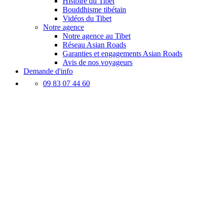
Histoire du Tibet
Bouddhisme tibétain
Vidéos du Tibet
Notre agence
Notre agence au Tibet
Réseau Asian Roads
Garanties et engagements Asian Roads
Avis de nos voyageurs
Demande d'info
09 83 07 44 60