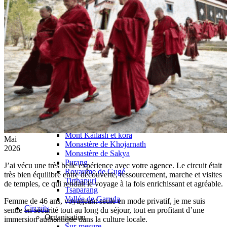
Monastère de Traduk
Gyantsé
Pelkor Chode & Kumbum
Forteresse de Gyantsé
Lac Yamdrok Tso
Shigatsé
Tashilumpo
Monastère Narthang
Shalu
Fort de Shigatsé
Ouest Tibet
Grottes de Dungkhar
Lac Manasarovar
Montagne Everest
Mont Kailash et kora
Mai
Monastère de Khojarnath
2026
Monastère de Sakya
Purang
J’ai vécu une très belle expérience avec votre agence. Le circuit était
Royaume de Gugé
très bien équilibré entre découverte, ressourcement, marche et visites
Tirthapuri
de temples, ce qui rendait le voyage à la fois enrichissant et agréable.
Tsaparang
Vallée de Garuda
Femme de 46 ans, voyageant seule en mode privatif, je me suis
Circuits
sentie en sécurité tout au long du séjour, tout en profitant d’une
Organisation
immersion authentique dans la culture locale.
Sur-mesure