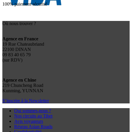
100% paiement sécurisé
Où nous trouver ?
Agence en France
19 Rue Chateaubriand
22100 DINAN
09 83 40 65 79
(sur RDV)
Agence en Chine
219 Chuncheng Road
Kunming, YUNNAN
S’inscrire à la Newsletter
Qui sommes-nous ?
Nos circuits au Tibet
Avis voyageurs
Réseau Asian Roads
Confidentialité