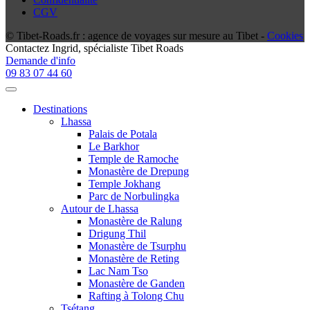
CGV
© Tibet-Roads.fr : agence de voyages sur mesure au Tibet -
Cookies
Contactez
Ingrid
, spécialiste Tibet Roads
Demande d'info
09 83 07 44 60
Destinations
Lhassa
Palais de Potala
Le Barkhor
Temple de Ramoche
Monastère de Drepung
Temple Jokhang
Parc de Norbulingka
Autour de Lhassa
Monastère de Ralung
Drigung Thil
Monastère de Tsurphu
Monastère de Reting
Lac Nam Tso
Monastère de Ganden
Rafting à Tolong Chu
Tsétang