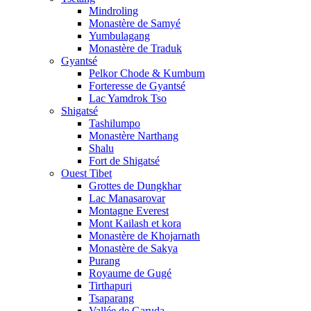
Mindroling
Monastère de Samyé
Yumbulagang
Monastère de Traduk
Gyantsé
Pelkor Chode & Kumbum
Forteresse de Gyantsé
Lac Yamdrok Tso
Shigatsé
Tashilumpo
Monastère Narthang
Shalu
Fort de Shigatsé
Ouest Tibet
Grottes de Dungkhar
Lac Manasarovar
Montagne Everest
Mont Kailash et kora
Monastère de Khojarnath
Monastère de Sakya
Purang
Royaume de Gugé
Tirthapuri
Tsaparang
Vallée de Garuda