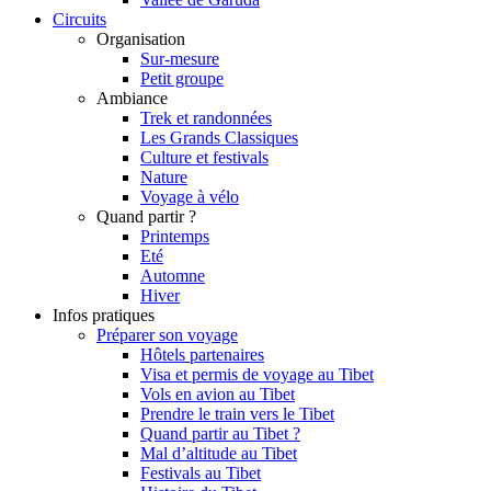
Circuits
Organisation
Sur-mesure
Petit groupe
Ambiance
Trek et randonnées
Les Grands Classiques
Culture et festivals
Nature
Voyage à vélo
Quand partir ?
Printemps
Eté
Automne
Hiver
Infos pratiques
Préparer son voyage
Hôtels partenaires
Visa et permis de voyage au Tibet
Vols en avion au Tibet
Prendre le train vers le Tibet
Quand partir au Tibet ?
Mal d’altitude au Tibet
Festivals au Tibet