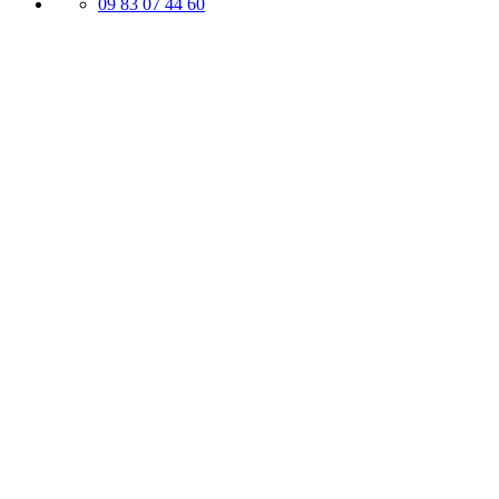
09 83 07 44 60