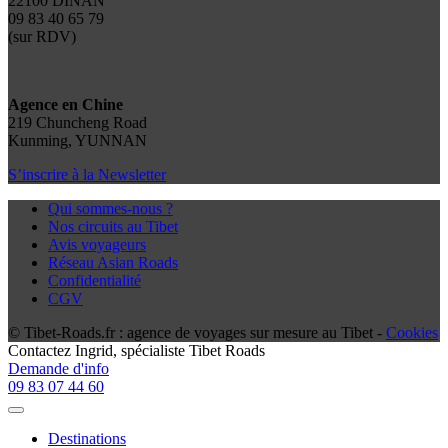
22100 DINAN
09 83 40 65 79
(sur RDV)
Agence en Chine
219 Chuncheng Road
Kunming, YUNNAN
S’inscrire à la Newsletter
Qui sommes-nous ?
Nos circuits au Tibet
Avis voyageurs
Réseau Asian Roads
Confidentialité
CGV
© Tibet-Roads.fr : agence de voyages sur mesure au Tibet -
Cookies
Contactez
Ingrid
, spécialiste Tibet Roads
Demande d'info
09 83 07 44 60
Destinations