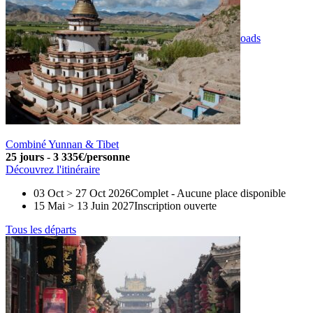
Notre agence
Notre agence au Tibet
Réseau Asian Roads
Garanties et engagements Asian Roads
Avis de nos voyageurs
Demande d'info
09 83 07 44 60
Combiné Yunnan & Tibet
25 jours
-
3 335€/personne
Découvrez l'itinéraire
03 Oct > 27 Oct 2026
Complet
-
Aucune place disponible
15 Mai > 13 Juin 2027
Inscription ouverte
Tous les départs