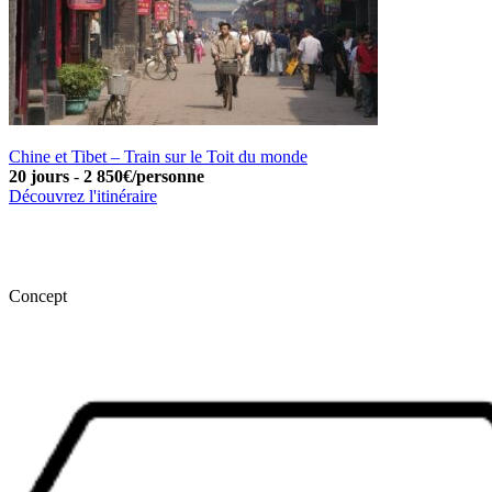
Chine et Tibet – Train sur le Toit du monde
20 jours
-
2 850€/personne
Découvrez l'itinéraire
Concept