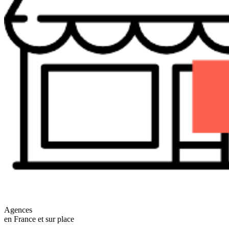
Agences
en France et sur place