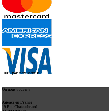
100% paiement sécurisé
Où nous trouver ?
Agence en France
19 Rue Chateaubriand