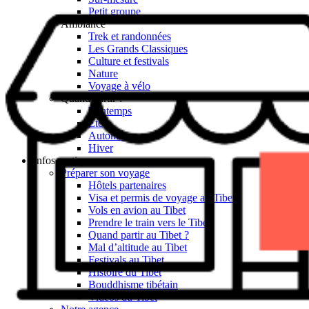
Petit groupe
Ambiance
Trek et randonnées
Les Grands Classiques
Culture et festivals
Nature
Voyage à vélo
Quand partir ?
Printemps
Eté
Automne
Hiver
Infos pratiques
Préparer son voyage
Hôtels partenaires
Visa et permis de voyage au Tibet
Vols en avion au Tibet
Prendre le train vers le Tibet
Quand partir au Tibet ?
Mal d’altitude au Tibet
Festivals au Tibet
Histoire du Tibet
Bouddhisme tibétain
Vidéos du Tibet