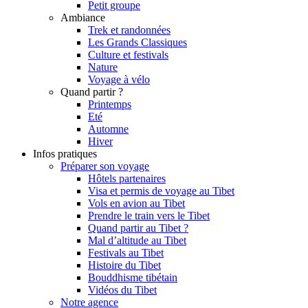
Petit groupe
Ambiance
Trek et randonnées
Les Grands Classiques
Culture et festivals
Nature
Voyage à vélo
Quand partir ?
Printemps
Eté
Automne
Hiver
Infos pratiques
Préparer son voyage
Hôtels partenaires
Visa et permis de voyage au Tibet
Vols en avion au Tibet
Prendre le train vers le Tibet
Quand partir au Tibet ?
Mal d’altitude au Tibet
Festivals au Tibet
Histoire du Tibet
Bouddhisme tibétain
Vidéos du Tibet
Notre agence