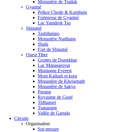
Monastère de Traduk
Gyantsé
Pelkor Chode & Kumbum
Forteresse de Gyantsé
Lac Yamdrok Tso
Shigatsé
Tashilumpo
Monastère Narthang
Shalu
Fort de Shigatsé
Ouest Tibet
Grottes de Dungkhar
Lac Manasarovar
Montagne Everest
Mont Kailash et kora
Monastère de Khojarnath
Monastère de Sakya
Purang
Royaume de Gugé
Tirthapuri
Tsaparang
Vallée de Garuda
Circuits
Organisation
Sur-mesure