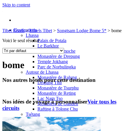
Skip to content
Destinations
Tibet Roads
>
Hôtels Tibet
>
Songtsam Lodge Bome 5*
>
bome
Lhassa
Voici le seul résultat
Palais de Potala
Le Barkhor
Temple de Ramoche
Monastère de Drepung
Temple Jokhang
bome
Parc de Norbulingka
Autour de Lhassa
Monastère de Ralung
Nos autres hôtels pour cette destination
Drigung Thil
Monastère de Tsurphu
Monastère de Reting
Lac Nam Tso
Nos idées de voyage à personnaliser
Voir tous les
Monastère de Ganden
circuits
Rafting à Tolong Chu
Tsétang
Mindroling
Monastère de Samyé
Yumbulagang