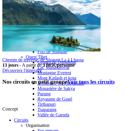
Monastère de Traduk
Gyantsé
Pelkor Chode & Kumbum
Forteresse de Gyantsé
Lac Yamdrok Tso
Shigatsé
Tashilumpo
Monastère Narthang
Shalu
Fort de Shigatsé
Ouest Tibet
Chemin de traverse, de Shangri La à Lhassa
Grottes de Dungkhar
13 jours
-
A partir de
3 085€/personne
Lac Manasarovar
Découvrez l'itinéraire
Montagne Everest
Mont Kailash et kora
Nos circuits en petit groupe
Voir tous les circuits
Monastère de Khojarnath
Monastère de Sakya
Purang
Royaume de Gugé
Tirthapuri
Concept
Tsaparang
Vallée de Garuda
Circuits
Organisation
Sur-mesure