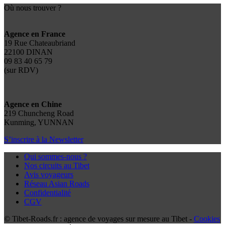
Où nous trouver ?
Agence en France
19 Rue Chateaubriand
22100 DINAN
09 83 40 65 79
(sur RDV)
Agence en Chine
219 Chuncheng Road
Kunming, YUNNAN
S’inscrire à la Newsletter
Qui sommes-nous ?
Nos circuits au Tibet
Avis voyageurs
Réseau Asian Roads
Confidentialité
CGV
© Tibet-Roads.fr : agence de voyages sur mesure au Tibet -
Cookies