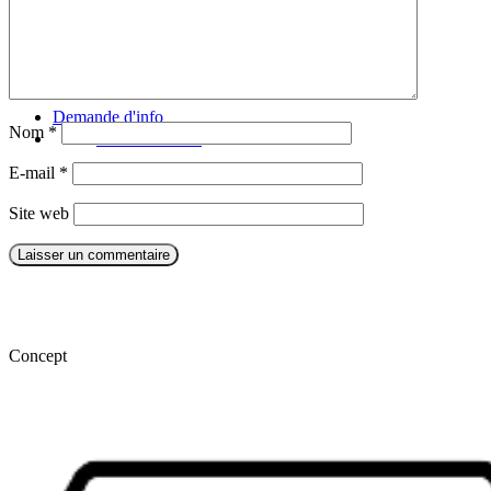
Notre agence
Notre agence au Tibet
Réseau Asian Roads
Garanties et engagements Asian Roads
Avis de nos voyageurs
Demande d'info
Nom
*
09 83 07 44 60
E-mail
*
Site web
Concept