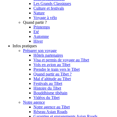
Les Grands Classiques
Culture et festivals
Nature
Voyage à vélo
Quand partir ?
Printemps
Eté
Automne
Hiver
Infos pratiques
Préparer son voyage
Hôtels partenaires
Visa et permis de voyage au Tibet
Vols en avion au Tibet
Prendre le train vers le Tibet
Quand partir au Tibet ?
Mal d’altitude au Tibet
Festivals au Tibet
Histoire du Tibet
Bouddhisme tibétain
Vidéos du Tibet
Notre agence
Notre agence au Tibet
Réseau Asian Roads
Garanties et engagements Asian Roads