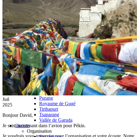
Monastère de Traduk
Gyantsé
Pelkor Chode & Kumbum
Forteresse de Gyantsé
Lac Yamdrok Tso
Shigatsé
Tashilumpo
Monastère Narthang
Shalu
Fort de Shigatsé
Ouest Tibet
Grottes de Dungkhar
Lac Manasarovar
Montagne Everest
Mont Kailash et kora
Monastère de Khojarnath
Monastère de Sakya
Purang
Juil
Royaume de Gugé
2025
Tirthapuri
Tsaparang
Bonjour David,
Vallée de Garuda
Je suis maintenant dans l’avion pour Pékin.
Circuits
Organisation
Je voudrais vous remercier pour l’organisation et votre écoute. Notre
Sur-mesure