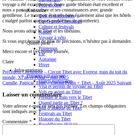
voyage a été exceptionnel. Notre guide tibétain était excellent et
Petit groupe
nous a partagé sa culture et ses connaissances avec grande
Ambiance
gentillesse. Le transport était très bien également ainsi que les hôtels
Trek et randonnées
( malgré parfois quelques problèmes de plomberie).
Les Grands Classiques
Culture et festivals
Nous avons adoré le Tibet et les tibétains.
Nature
Voyage à vélo
Si vous avez besoin de plus de précisions, n’hésitez pas à demander.
Quand partir ?
Printemps
Merci encore et très bonne journée,
Eté
Automne
Claire
Hiver
Infos pratiques
Précédent
Christophe – Circuit Tibet avec Everest, train du toit du
Préparer son voyage
monde, Xi’an et Pékin – Juin 2025
Hôtels partenaires
Camille, Patricia, Emie – Circuit Pékin + Tibet – Août 2025
Suivant
Visa et permis de voyage au Tibet
Vols en avion au Tibet
Laisser un commentaire
Prendre le train vers le Tibet
Quand partir au Tibet ?
Votre adresse e-mail ne sera pas publiée.
Les champs obligatoires
Mal d’altitude au Tibet
sont indiqués avec
*
Festivals au Tibet
Histoire du Tibet
Commentaire
*
Bouddhisme tibétain
Vidéos du Tibet