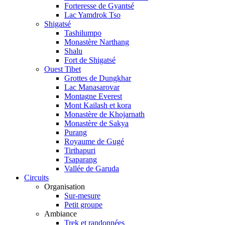
Forteresse de Gyantsé
Lac Yamdrok Tso
Shigatsé
Tashilumpo
Monastère Narthang
Shalu
Fort de Shigatsé
Ouest Tibet
Grottes de Dungkhar
Lac Manasarovar
Montagne Everest
Mont Kailash et kora
Monastère de Khojarnath
Monastère de Sakya
Purang
Royaume de Gugé
Tirthapuri
Tsaparang
Vallée de Garuda
Circuits
Organisation
Sur-mesure
Petit groupe
Ambiance
Trek et randonnées