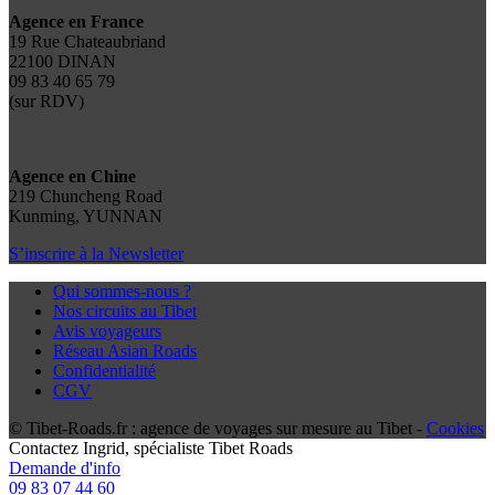
Agence en France
19 Rue Chateaubriand
22100 DINAN
09 83 40 65 79
(sur RDV)
Agence en Chine
219 Chuncheng Road
Kunming, YUNNAN
S’inscrire à la Newsletter
Qui sommes-nous ?
Nos circuits au Tibet
Avis voyageurs
Réseau Asian Roads
Confidentialité
CGV
© Tibet-Roads.fr : agence de voyages sur mesure au Tibet -
Cookies
Contactez
Ingrid
, spécialiste Tibet Roads
Demande d'info
09 83 07 44 60