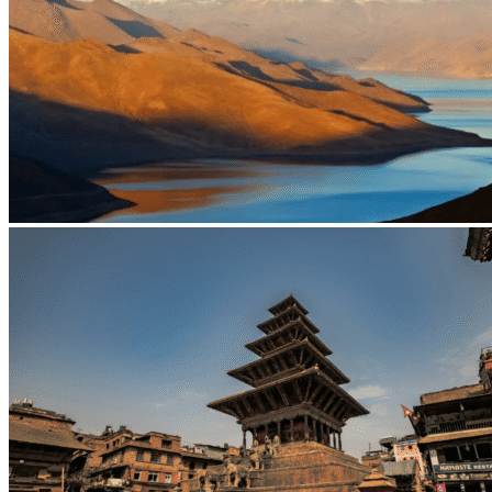
Monastère de Traduk
Gyantsé
Pelkor Chode & Kumbum
Forteresse de Gyantsé
Lac Yamdrok Tso
Shigatsé
Tashilumpo
Monastère Narthang
Shalu
Fort de Shigatsé
Ouest Tibet
Grottes de Dungkhar
Lac Manasarovar
Montagne Everest
Mont Kailash et kora
Monastère de Khojarnath
Monastère de Sakya
Purang
Royaume de Gugé
Tirthapuri
Tsaparang
Vallée de Garuda
Circuits
Organisation
Sur-mesure