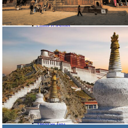
Petit groupe
Ambiance
Trek et randonnées
Les Grands Classiques
Culture et festivals
Nature
Voyage à vélo
Quand partir ?
Printemps
Eté
Automne
Hiver
Infos pratiques
Préparer son voyage
Hôtels partenaires
Visa et permis de voyage au Tibet
Vols en avion au Tibet
Prendre le train vers le Tibet
Quand partir au Tibet ?
Mal d’altitude au Tibet
Festivals au Tibet
Histoire du Tibet
Bouddhisme tibétain
Vidéos du Tibet