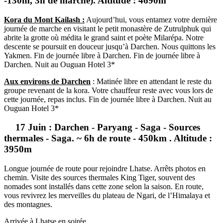
-130m, 3h de marche). Altitude : 4690m
Kora du Mont Kailash :
Aujourd’hui, vous entamez votre dernière
journée de marche en visitant le petit monastère de Zutrulphuk qui
abrite la grotte où médita le grand saint et poète Milarépa. Notre
descente se poursuit en douceur jusqu’à Darchen. Nous quittons les
Yakmen. Fin de journée libre à Darchen. Fin de journée libre à
Darchen. Nuit au Ouguan Hotel 3*
Aux environs de Darchen
: Matinée libre en attendant le reste du
groupe revenant de la kora. Votre chauffeur reste avec vous lors de
cette journée, repas inclus. Fin de journée libre à Darchen. Nuit au
Ouguan Hotel 3*
17 Juin : Darchen - Paryang - Saga - Sources
thermales - Saga. ~ 6h de route - 450km . Altitude :
3950m
Longue journée de route pour rejoindre Lhatse. Arrêts photos en
chemin. Visite des sources thermales King Tiger, souvent des
nomades sont installés dans cette zone selon la saison. En route,
vous revivrez les merveilles du plateau de Ngari, de l’Himalaya et
des montagnes.
Arrivée à Lhatse en soirée.