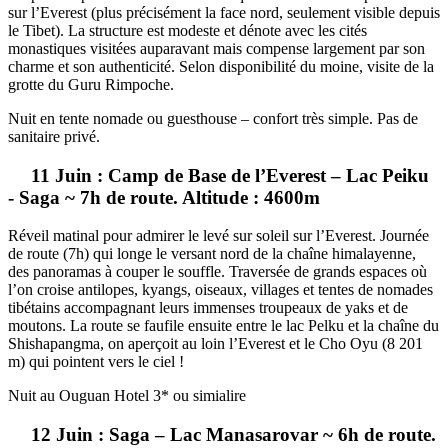
sur l’Everest (plus précisément la face nord, seulement visible depuis
le Tibet). La structure est modeste et dénote avec les cités
monastiques visitées auparavant mais compense largement par son
charme et son authenticité. Selon disponibilité du moine, visite de la
grotte du Guru Rimpoche.
Nuit en tente nomade ou guesthouse – confort très simple. Pas de
sanitaire privé.
11 Juin : Camp de Base de l’Everest – Lac Peiku
- Saga ~ 7h de route. Altitude : 4600m
Réveil matinal pour admirer le levé sur soleil sur l’Everest. Journée
de route (7h) qui longe le versant nord de la chaîne himalayenne,
des panoramas à couper le souffle. Traversée de grands espaces où
l’on croise antilopes, kyangs, oiseaux, villages et tentes de nomades
tibétains accompagnant leurs immenses troupeaux de yaks et de
moutons. La route se faufile ensuite entre le lac Pelku et la chaîne du
Shishapangma, on aperçoit au loin l’Everest et le Cho Oyu (8 201
m) qui pointent vers le ciel !
Nuit au Ouguan Hotel 3* ou simialire
12 Juin : Saga – Lac Manasarovar ~ 6h de route.