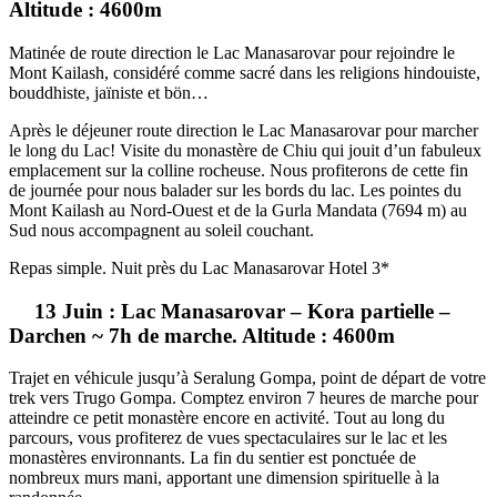
Altitude : 4600m
Matinée de route direction le Lac Manasarovar pour rejoindre le
Mont Kailash, considéré comme sacré dans les religions hindouiste,
bouddhiste, jaïniste et bön…
Après le déjeuner route direction le Lac Manasarovar pour marcher
le long du Lac! Visite du monastère de Chiu qui jouit d’un fabuleux
emplacement sur la colline rocheuse. Nous profiterons de cette fin
de journée pour nous balader sur les bords du lac. Les pointes du
Mont Kailash au Nord-Ouest et de la Gurla Mandata (7694 m) au
Sud nous accompagnent au soleil couchant.
Repas simple. Nuit près du Lac Manasarovar Hotel 3*
13 Juin : Lac Manasarovar – Kora partielle –
Darchen ~ 7h de marche. Altitude : 4600m
Trajet en véhicule jusqu’à Seralung Gompa, point de départ de votre
trek vers Trugo Gompa. Comptez environ 7 heures de marche pour
atteindre ce petit monastère encore en activité. Tout au long du
parcours, vous profiterez de vues spectaculaires sur le lac et les
monastères environnants. La fin du sentier est ponctuée de
nombreux murs mani, apportant une dimension spirituelle à la