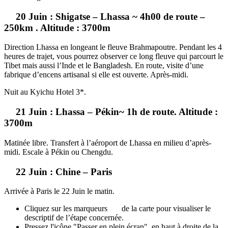
20 Juin : Shigatse – Lhassa ~ 4h00 de route –
250km . Altitude : 3700m
Direction Lhassa en longeant le fleuve Brahmapoutre. Pendant les 4
heures de trajet, vous pourrez observer ce long fleuve qui parcourt le
Tibet mais aussi l’Inde et le Bangladesh. En route, visite d’une
fabrique d’encens artisanal si elle est ouverte. Après-midi.
Nuit au Kyichu Hotel 3*.
21 Juin : Lhassa – Pékin~ 1h de route. Altitude :
3700m
Matinée libre. Transfert à l’aéroport de Lhassa en milieu d’après-
midi. Escale à Pékin ou Chengdu.
22 Juin : Chine – Paris
Arrivée à Paris le 22 Juin le matin.
Cliquez sur les marqueurs
de la carte pour visualiser le
descriptif de l’étape concernée.
Pressez l'icône "Passer en plein écran", en haut à droite de la