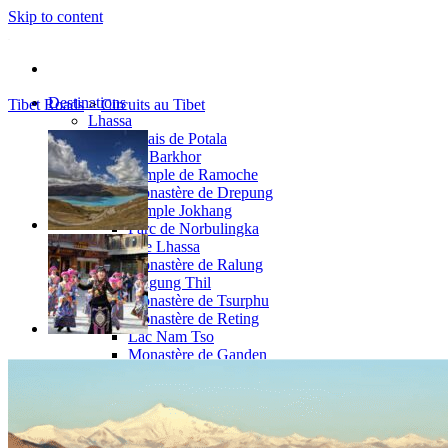
Skip to content
Destinations
Tibet Roads
>
Circuits au Tibet
Lhassa
Palais de Potala
Le Barkhor
Temple de Ramoche
Monastère de Drepung
Temple Jokhang
Parc de Norbulingka
Autour de Lhassa
Monastère de Ralung
Drigung Thil
Monastère de Tsurphu
Monastère de Reting
Lac Nam Tso
Monastère de Ganden
Rafting à Tolong Chu
Tsétang
Mindroling
Monastère de Samyé
Yumbulagang