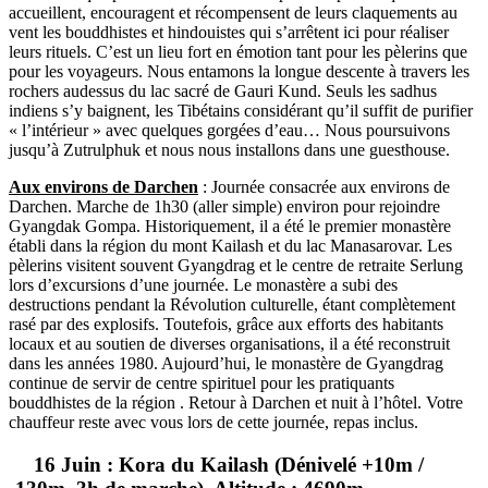
accueillent, encouragent et récompensent de leurs claquements au
vent les bouddhistes et hindouistes qui s’arrêtent ici pour réaliser
leurs rituels. C’est un lieu fort en émotion tant pour les pèlerins que
pour les voyageurs. Nous entamons la longue descente à travers les
rochers audessus du lac sacré de Gauri Kund. Seuls les sadhus
indiens s’y baignent, les Tibétains considérant qu’il suffit de purifier
« l’intérieur » avec quelques gorgées d’eau… Nous poursuivons
jusqu’à Zutrulphuk et nous nous installons dans une guesthouse.
Aux environs de Darchen
: Journée consacrée aux environs de
Darchen. Marche de 1h30 (aller simple) environ pour rejoindre
Gyangdak Gompa. Historiquement, il a été le premier monastère
établi dans la région du mont Kailash et du lac Manasarovar. Les
pèlerins visitent souvent Gyangdrag et le centre de retraite Serlung
lors d’excursions d’une journée. Le monastère a subi des
destructions pendant la Révolution culturelle, étant complètement
rasé par des explosifs. Toutefois, grâce aux efforts des habitants
locaux et au soutien de diverses organisations, il a été reconstruit
dans les années 1980. Aujourd’hui, le monastère de Gyangdrag
continue de servir de centre spirituel pour les pratiquants
bouddhistes de la région . Retour à Darchen et nuit à l’hôtel. Votre
chauffeur reste avec vous lors de cette journée, repas inclus.
16 Juin : Kora du Kailash (Dénivelé +10m /