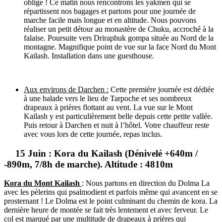
oblige ! Ce matin nous rencontrons les yakmen qui se
répartissent nos bagages et partons pour une journée de
marche facile mais longue et en altitude. Nous pouvons
réaliser un petit détour au monastère de Chuku, accroché à la
falaise. Poursuite vers Driraphuk gompa située au Nord de la
montagne. Magnifique point de vue sur la face Nord du Mont
Kailash. Installation dans une guesthouse.
Aux environs de Darchen :
Cette première journée est dédiée
à une balade vers le lieu de Tarpoche et ses nombreux
drapeaux à prières flottant au vent. La vue sur le Mont
Kailash y est particulièrement belle depuis cette petite vallée.
Puis retour à Darchen et nuit à l’hôtel. Votre chauffeur reste
avec vous lors de cette journée, repas inclus.
15 Juin : Kora du Kailash (Dénivelé +640m /
-890m, 7/8h de marche). Altitude : 4810m
Kora du Mont Kailash
: Nous partons en direction du Dolma La
avec les pèlerins qui psalmodient et parfois même qui avancent en se
prosternant ! Le Dolma est le point culminant du chemin de kora. La
dernière heure de montée se fait très lentement et avec ferveur. Le
col est marqué par une multitude de drapeaux à prières qui