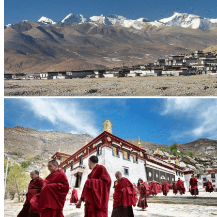
Notre agence
Notre agence au Tibet
Réseau Asian Roads
Garanties et engagements Asian Roads
Avis de nos voyageurs
Demande d'info
09 83 07 44 60