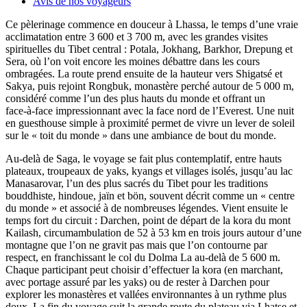
Avis de nos voyageurs
Ce pèlerinage commence en douceur à Lhassa, le temps d’une vraie
acclimatation entre 3 600 et 3 700 m, avec les grandes visites
spirituelles du Tibet central : Potala, Jokhang, Barkhor, Drepung et
Sera, où l’on voit encore les moines débattre dans les cours
ombragées. La route prend ensuite de la hauteur vers Shigatsé et
Sakya, puis rejoint Rongbuk, monastère perché autour de 5 000 m,
considéré comme l’un des plus hauts du monde et offrant un
face‑à‑face impressionnant avec la face nord de l’Everest. Une nuit
en guesthouse simple à proximité permet de vivre un lever de soleil
sur le « toit du monde » dans une ambiance de bout du monde.
Au‑delà de Saga, le voyage se fait plus contemplatif, entre hauts
plateaux, troupeaux de yaks, kyangs et villages isolés, jusqu’au lac
Manasarovar, l’un des plus sacrés du Tibet pour les traditions
bouddhiste, hindoue, jaïn et bön, souvent décrit comme un « centre
du monde » et associé à de nombreuses légendes. Vient ensuite le
temps fort du circuit : Darchen, point de départ de la kora du mont
Kailash, circumambulation de 52 à 53 km en trois jours autour d’une
montagne que l’on ne gravit pas mais que l’on contourne par
respect, en franchissant le col du Dolma La au‑delà de 5 600 m.
Chaque participant peut choisir d’effectuer la kora (en marchant,
avec portage assuré par les yaks) ou de rester à Darchen pour
explorer les monastères et vallées environnantes à un rythme plus
doux. La fin du voyage suit la grande route du plateau via Lhatse et